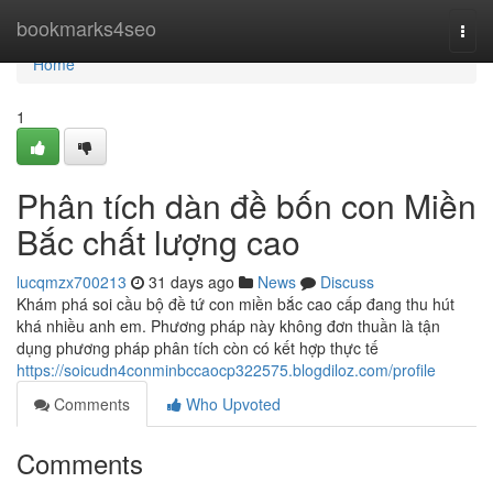
Home
bookmarks4seo
Togg
navi
Home
1
Phân tích dàn đề bốn con Miền
Bắc chất lượng cao
lucqmzx700213
31 days ago
News
Discuss
Khám phá soi cầu bộ đề tứ con miền bắc cao cấp đang thu hút
khá nhiều anh em. Phương pháp này không đơn thuần là tận
dụng phương pháp phân tích còn có kết hợp thực tế
https://soicudn4conminbccaocp322575.blogdiloz.com/profile
Comments
Who Upvoted
Comments