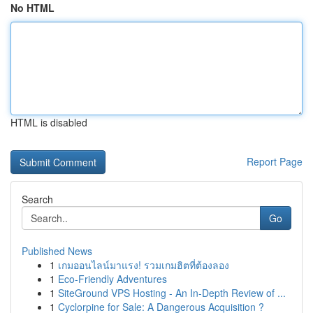
No HTML
HTML is disabled
Report Page
Search
Go
Published News
1
เกมออนไลน์มาแรง! รวมเกมฮิตที่ต้องลอง
1
Eco-Friendly Adventures
1
SiteGround VPS Hosting - An In-Depth Review of ...
1
Cyclorpine for Sale: A Dangerous Acquisition ?