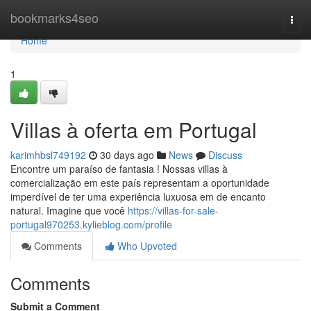
Home
bookmarks4seo
Togg
navi
Home
1
Villas à oferta em Portugal
karimhbsl749192
30 days ago
News
Discuss
Encontre um paraíso de fantasia ! Nossas villas à
comercialização em este país representam a oportunidade
imperdível de ter uma experiência luxuosa em de encanto
natural. Imagine que você
https://villas-for-sale-
portugal970253.kylieblog.com/profile
Comments
Who Upvoted
Comments
Submit a Comment