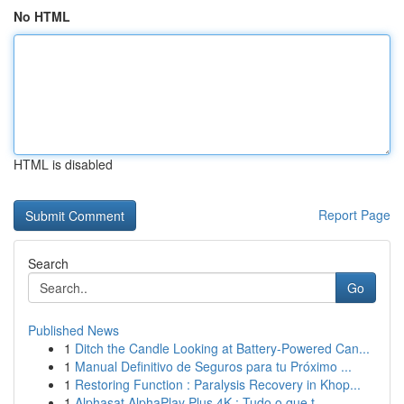
No HTML
HTML is disabled
Report Page
Search
Go
Published News
1
Ditch the Candle Looking at Battery-Powered Can...
1
Manual Definitivo de Seguros para tu Próximo ...
1
Restoring Function : Paralysis Recovery in Khop...
1
Alphasat AlphaPlay Plus 4K : Tudo o que t...