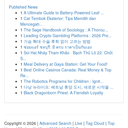
Published News
1
A Ultimate Guide to Battery-Powered Leaf ...
1
Cat Tembok Eksterior: Tips Memilih dan
Mencegah...
1
The Sage Handbook of Sociology : A Thorou...
1
Leading Crypto Gambling Platforms : 2026 Pre...
1
가슴 확대 수술 후회 없이 고르는 방법
1
ซ่อมแอร์ ชลบุรี: มี ครบ ราคาเป็นกันเอง
1
Soi Hai Nháy Tham Khảo · Bạch Thủ Lô 22: Chốt
S...
1
Meal Delivery at Gaya Station: Get Your Food!
1
Best Online Casinos Canada: Real Money & Top
Re...
1
The Robotics Programs for Children : Ignit...
1
다낭 뉴라이프: 베트남 휴양 도시, 새로운 시작을 ...
1
Black Dragonborn Priest: A Fiendish Loyalty
Copyright © 2026 |
Advanced Search
|
Live
|
Tag Cloud
|
Top