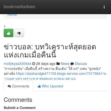
Home
bookmarks4seo
Togg
navi
Home
1
ข่าวบอล: บทวิเคราะห์สุดยอด
แห่งเกมเมื่อคืนนี้
mollykyaa330544
28 days ago
News
Discuss
"การแข่งขัน" เมื่อคืนนี้ สร้างความ ตื่นเต้น" ให้ แก่" แฟน "ลูกหนัง"
อย่างยิ่ง
https://alyshacdgk471705.blogs-service.com/73175841/ข-
าวบอล-บทว-เคราะห-ส-ดยอดแห-งเกมเม-อค-นน
Comments
Who Upvoted
Comments
Submit a Comment