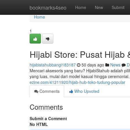
Home
bookmarks4seo
Home
New
Submit
Home
1
Hijabi Store: Pusat Hijab 
hijabistahubbangi183187
50 days ago
News
D
Mencari aksesoris yang baru? HijabiStahub adalah pi
yang luas, mulai dari model kasual hingga ceremonial.
ezine.com/41211920/hijab-hub-toko-tudung-popular
Comments
Who Upvoted
Comments
Submit a Comment
No HTML