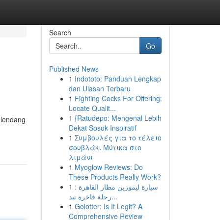
Search
Go
Published News
1
Indototo: Panduan Lengkap
dan Ulasan Terbaru
1
Fighting Cocks For Offering:
Locate Qualit...
1
{Ratudepo: Mengenal Lebih
elendang
Dekat Sosok Inspiratif
1
Συμβουλές για το τέλειο
σουβλάκι Μύτικα στο
λιμάνι
1
Myoglow Reviews: Do
These Products Really Work?
1
سيارة ليموزين مطار القاهرة :
رحلة فاخرة تبد...
1
Golotter: Is It Legit? A
Comprehensive Review