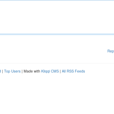
Rep
d
|
Top Users
| Made with
Kliqqi CMS
|
All RSS Feeds