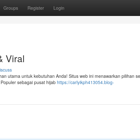
Groups
Register
Login
& Viral
iscuss
lihan utama untuk kebutuhan Anda! Situs web ini menawarkan pilihan s
 Populer sebagai pusat hijab
https://carlyikph413054.blog-