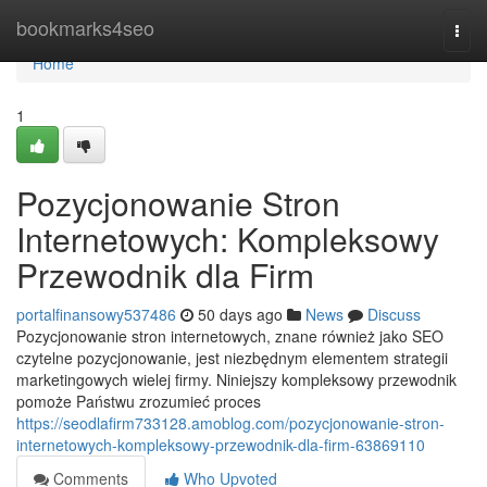
Home
bookmarks4seo
Togg
navi
Home
1
Pozycjonowanie Stron
Internetowych: Kompleksowy
Przewodnik dla Firm
portalfinansowy537486
50 days ago
News
Discuss
Pozycjonowanie stron internetowych, znane również jako SEO
czytelne pozycjonowanie, jest niezbędnym elementem strategii
marketingowych wielej firmy. Niniejszy kompleksowy przewodnik
pomoże Państwu zrozumieć proces
https://seodlafirm733128.amoblog.com/pozycjonowanie-stron-
internetowych-kompleksowy-przewodnik-dla-firm-63869110
Comments
Who Upvoted