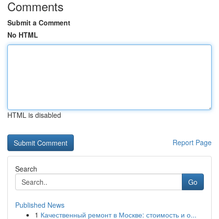
Comments
Submit a Comment
No HTML
HTML is disabled
Report Page
Search
Go
Published News
1
Качественный ремонт в Москве: стоимость и о...