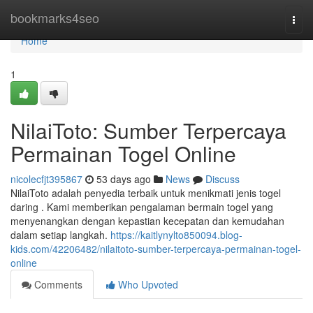
Home
bookmarks4seo
Togg
navi
Home
1
NilaiToto: Sumber Terpercaya
Permainan Togel Online
nicolecfjt395867
53 days ago
News
Discuss
NilaiToto adalah penyedia terbaik untuk menikmati jenis togel
daring . Kami memberikan pengalaman bermain togel yang
menyenangkan dengan kepastian kecepatan dan kemudahan
dalam setiap langkah.
https://kaitlynylto850094.blog-
kids.com/42206482/nilaitoto-sumber-terpercaya-permainan-togel-
online
Comments
Who Upvoted