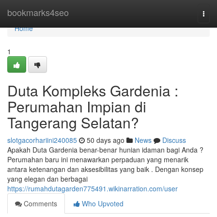
Home
bookmarks4seo
Togg
navi
Home
1
Duta Kompleks Gardenia :
Perumahan Impian di
Tangerang Selatan?
slotgacorhariini240085
50 days ago
News
Discuss
Apakah Duta Gardenia benar-benar hunian idaman bagi Anda ?
Perumahan baru ini menawarkan perpaduan yang menarik
antara ketenangan dan aksesibilitas yang baik . Dengan konsep
yang elegan dan berbagai
https://rumahdutagarden775491.wikinarration.com/user
Comments
Who Upvoted