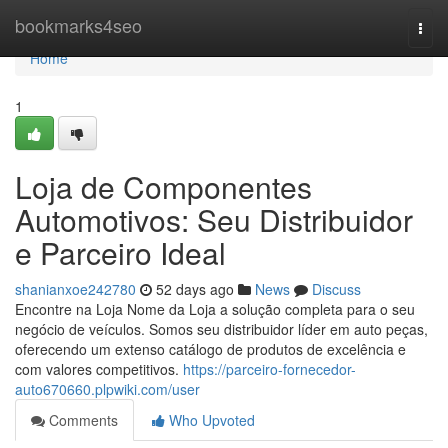
Home
bookmarks4seo
Togg
navi
Home
1
Loja de Componentes
Automotivos: Seu Distribuidor
e Parceiro Ideal
shanianxoe242780
52 days ago
News
Discuss
Encontre na Loja Nome da Loja a solução completa para o seu
negócio de veículos. Somos seu distribuidor líder em auto peças,
oferecendo um extenso catálogo de produtos de excelência e
com valores competitivos.
https://parceiro-fornecedor-
auto670660.plpwiki.com/user
Comments
Who Upvoted