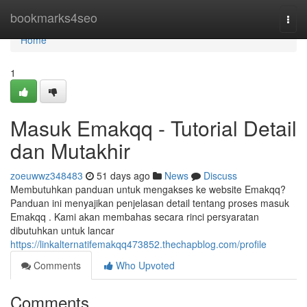
Home
bookmarks4seo
Togg
navi
Home
1
Masuk Emakqq - Tutorial Detail
dan Mutakhir
zoeuwwz348483
51 days ago
News
Discuss
Membutuhkan panduan untuk mengakses ke website Emakqq?
Panduan ini menyajikan penjelasan detail tentang proses masuk
Emakqq . Kami akan membahas secara rinci persyaratan
dibutuhkan untuk lancar
https://linkalternatifemakqq473852.thechapblog.com/profile
Comments
Who Upvoted
Comments