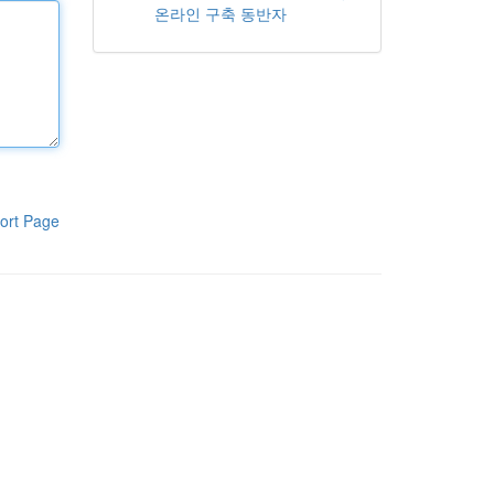
온라인 구축 동반자
ort Page