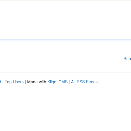
Rep
d
|
Top Users
| Made with
Kliqqi CMS
|
All RSS Feeds