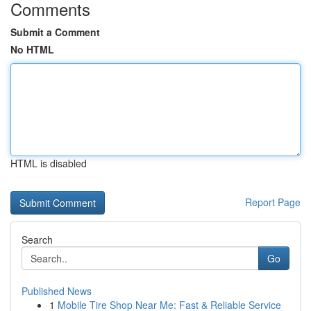
Comments
Submit a Comment
No HTML
HTML is disabled
Report Page
Search
Go
Published News
1
Mobile Tire Shop Near Me: Fast & Reliable Service