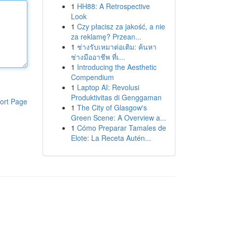
1
HH88: A Retrospective
Look
1
Czy płacisz za jakość, a nie
za reklamę? Przean...
1
ช่างรับเหมาต่อเติม: ค้นหา
ช่างมืออาชีพ ที่เ...
1
Introducing the Aesthetic
Compendium
1
Laptop AI: Revolusi
Produktivitas di Genggaman
ort Page
1
The City of Glasgow's
Green Scene: A Overview a...
1
Cómo Preparar Tamales de
Elote: La Receta Autén...