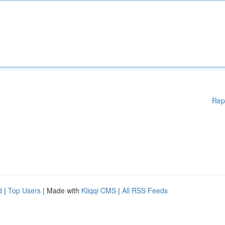
Rep
d
|
Top Users
| Made with
Kliqqi CMS
|
All RSS Feeds