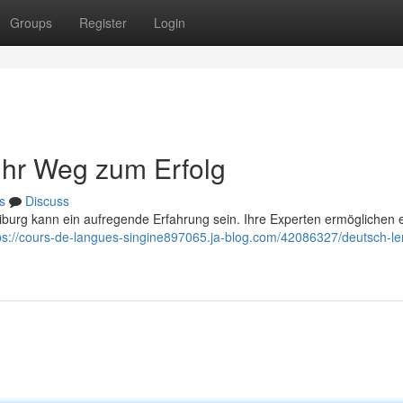
Groups
Register
Login
 Ihr Weg zum Erfolg
s
Discuss
burg kann ein aufregende Erfahrung sein. Ihre Experten ermöglichen e
ps://cours-de-langues-singine897065.ja-blog.com/42086327/deutsch-le