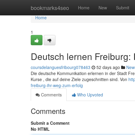
Home
bookmarks4seo
Home
New
Submit
Home
1
Deutsch lernen Freiburg:
coursdelanguesfribourg078463
52 days ago
New
Die deutsche Kommunikation erlernen in der Stadt Frei
Kurse , die auf deine Ziele zugeschnitten sind. Von
htt
freiburg-ihr-weg-zum-erfolg
Comments
Who Upvoted
Comments
Submit a Comment
No HTML