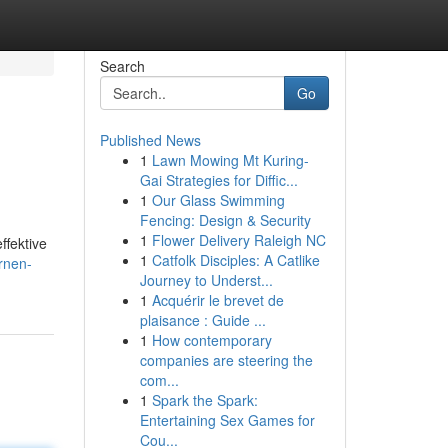
Search
Go
Published News
1
Lawn Mowing Mt Kuring-
Gai Strategies for Diffic...
1
Our Glass Swimming
Fencing: Design & Security
1
Flower Delivery Raleigh NC
ffektive
1
Catfolk Disciples: A Catlike
rnen-
Journey to Underst...
1
Acquérir le brevet de
plaisance : Guide ...
1
How contemporary
companies are steering the
com...
1
Spark the Spark:
Entertaining Sex Games for
Cou...