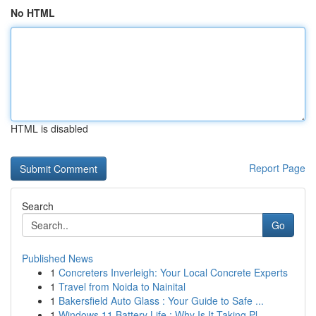
No HTML
HTML is disabled
Report Page
Search
Go
Published News
1
Concreters Inverleigh: Your Local Concrete Experts
1
Travel from Noida to Nainital
1
Bakersfield Auto Glass : Your Guide to Safe ...
1
Windows 11 Battery Life : Why Is It Taking Pl...