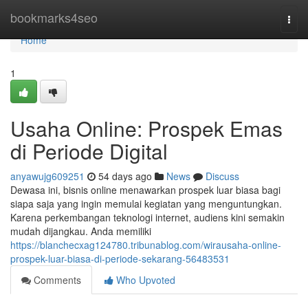
Home
bookmarks4seo
Togg
navi
Home
1
Usaha Online: Prospek Emas
di Periode Digital
anyawujg609251
54 days ago
News
Discuss
Dewasa ini, bisnis online menawarkan prospek luar biasa bagi
siapa saja yang ingin memulai kegiatan yang menguntungkan.
Karena perkembangan teknologi internet, audiens kini semakin
mudah dijangkau. Anda memiliki
https://blanchecxag124780.tribunablog.com/wirausaha-online-
prospek-luar-biasa-di-periode-sekarang-56483531
Comments
Who Upvoted