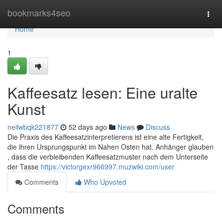
Home
bookmarks4seo
Togg
navi
Home
1
Kaffeesatz lesen: Eine uralte
Kunst
neilwbqk221877
52 days ago
News
Discuss
Die Praxis des Kaffeesatzinterpretierens ist eine alte Fertigkeit,
die ihren Ursprungspunkt im Nahen Osten hat. Anhänger glauben
, dass die verbleibenden Kaffeesatzmuster nach dem Unterseite
der Tasse
https://victorgexr966997.muzwiki.com/user
Comments
Who Upvoted
Comments