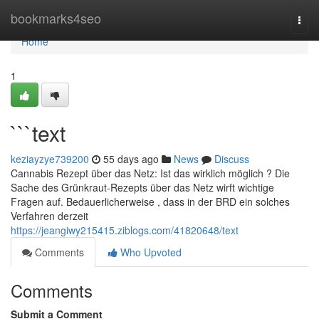
Home
bookmarks4seo
Togg
navi
Home
1
```text
keziayzye739200
55 days ago
News
Discuss
Cannabis Rezept über das Netz: Ist das wirklich möglich ? Die
Sache des Grünkraut-Rezepts über das Netz wirft wichtige
Fragen auf. Bedauerlicherweise , dass in der BRD ein solches
Verfahren derzeit
https://jeangiwy215415.ziblogs.com/41820648/text
Comments
Who Upvoted
Comments
Submit a Comment