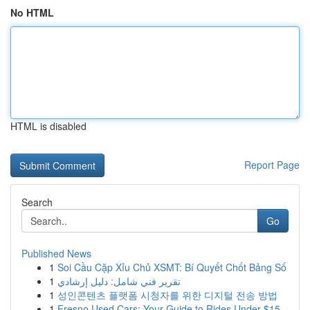
No HTML
HTML is disabled
Report Page
Search
Go
Published News
1
Soi Cầu Cặp Xỉu Chủ XSMT: Bí Quyết Chốt Bảng Số
1
تقرير فني شامل: دليل إرشادي
1
성인콘텐츠 플랫폼 시청자를 위한 디지털 전송 방법
1
Fresno Used Cars: Your Guide to Rides Under $15...