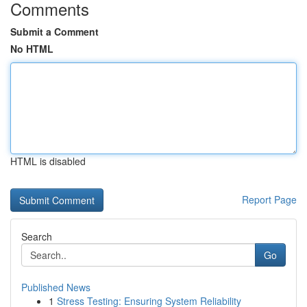
Comments
Submit a Comment
No HTML
HTML is disabled
Report Page
Search
Go
Published News
1
Stress Testing: Ensuring System Reliability