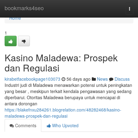
Home
bookmarks4seo
Togg
navi
Home
1
Kasino Maladewa: Prospek
dan Regulasi
kirabetfacebookpage103073
56 days ago
News
Discuss
Industri judi di Maladewa menawarkan potensi untuk peningkatan
yang besar , meskipun terkait kendala pengawasan yang sedang
diperbarui. Otoritas Maladewa berupaya untuk mencapai di
antara dorongan
https://blakefnxu284261.blogrelation.com/48282468/kasino-
maladewa-prospek-dan-regulasi
Comments
Who Upvoted