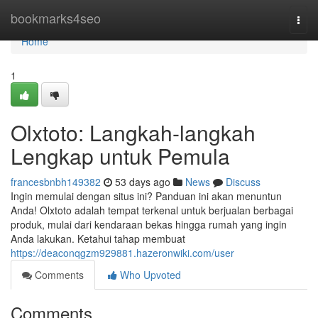
Home
bookmarks4seo
Togg
navi
Home
1
Olxtoto: Langkah-langkah
Lengkap untuk Pemula
francesbnbh149382
53 days ago
News
Discuss
Ingin memulai dengan situs ini? Panduan ini akan menuntun
Anda! Olxtoto adalah tempat terkenal untuk berjualan berbagai
produk, mulai dari kendaraan bekas hingga rumah yang ingin
Anda lakukan. Ketahui tahap membuat
https://deaconqgzm929881.hazeronwiki.com/user
Comments
Who Upvoted
Comments