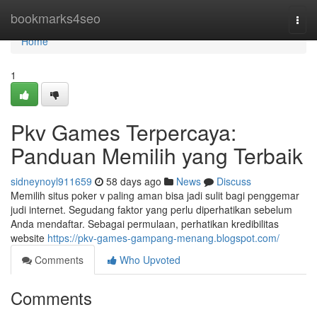
Home
bookmarks4seo
Togg
navi
Home
1
Pkv Games Terpercaya:
Panduan Memilih yang Terbaik
sidneynoyl911659
58 days ago
News
Discuss
Memilih situs poker v paling aman bisa jadi sulit bagi penggemar
judi internet. Segudang faktor yang perlu diperhatikan sebelum
Anda mendaftar. Sebagai permulaan, perhatikan kredibilitas
website
https://pkv-games-gampang-menang.blogspot.com/
Comments
Who Upvoted
Comments