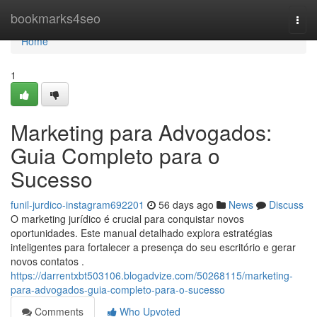
Home
bookmarks4seo
Togg
navi
Home
1
Marketing para Advogados:
Guia Completo para o
Sucesso
funil-jurdico-instagram692201
56 days ago
News
Discuss
O marketing jurídico é crucial para conquistar novos
oportunidades. Este manual detalhado explora estratégias
inteligentes para fortalecer a presença do seu escritório e gerar
novos contatos .
https://darrentxbt503106.blogadvize.com/50268115/marketing-
para-advogados-guia-completo-para-o-sucesso
Comments
Who Upvoted