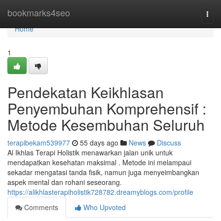
Home
bookmarks4seo
Togg
navi
Home
1
Pendekatan Keikhlasan
Penyembuhan Komprehensif :
Metode Kesembuhan Seluruh
terapibekam539977
55 days ago
News
Discuss
Al Ikhlas Terapi Holistik menawarkan jalan unik untuk
mendapatkan kesehatan maksimal . Metode ini melampaui
sekadar mengatasi tanda fisik, namun juga menyeimbangkan
aspek mental dan rohani seseorang.
https://alikhlasterapiholistik728782.dreamyblogs.com/profile
Comments
Who Upvoted