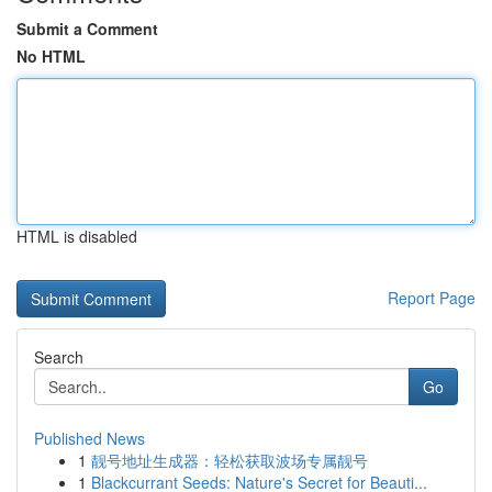
Submit a Comment
No HTML
HTML is disabled
Report Page
Search
Go
Published News
1
靓号地址生成器：轻松获取波场专属靓号
1
Blackcurrant Seeds: Nature's Secret for Beauti...