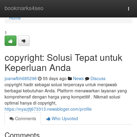
Home
bookmarks4seo
Togg
navi
Home
1
copyright: Solusi Tepat untuk
Keperluan Anda
joanwfbh685298
55 days ago
News
Discuss
copyright hadir sebagai solusi terpercaya untuk menjawab
berbagai kebutuhan Anda. Platform menawarkan layanan yang
komprehensif dengan harga yang kompetitif . Nikmati solusi
optimal hanya di copyright,
https://myazjtj673313.newsbloger.com/profile
Comments
Who Upvoted
Comments