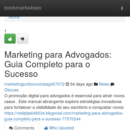
Home
bookmarks4seo
Togg
navi
Home
1
Marketing para Advogados:
Guia Completo para o
Sucesso
marketingjurdiconoinstag457072
54 days ago
News
Discuss
O promoção digital para advogados é essencial para atrair novos
casos . Este manual abrangente explora estratégias inovadoras
para fortalecer a visibilidade do seu escritório e conquistar novos
https://neilqbjs648534.blogocial.com/marketing-para-advogados-
guia-completo-para-o-sucesso-77570244
Comments
Who Upvoted