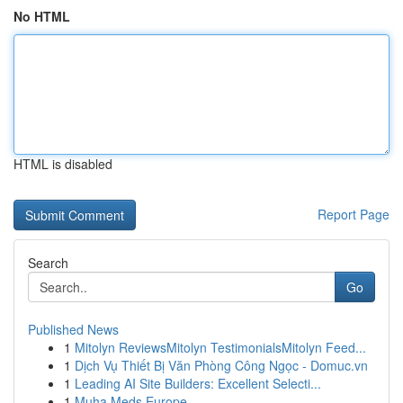
No HTML
HTML is disabled
Report Page
Search
Go
Published News
1
Mitolyn ReviewsMitolyn TestimonialsMitolyn Feed...
1
Dịch Vụ Thiết Bị Văn Phòng Công Ngọc - Domuc.vn
1
Leading AI Site Builders: Excellent Selecti...
1
Muha Meds Europe