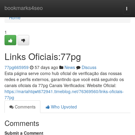
Home
bookmarks4seo
Togg
navi
Home
1
Links Oficiais:77pg
77pg665959
57 days ago
News
Discuss
Esta página serve como hub oficial de verificação das nossas
redes e perfis externos, garantindo que você está seguindo os
canais oficiais da 77pg Canais Verificados: Website Oficial:
https://mariahtqwt672941.timeblog.net/76369560/links-oficiais-
77pg
Comments
Who Upvoted
Comments
Submit a Comment