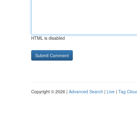
HTML is disabled
Copyright © 2026 |
Advanced Search
|
Live
|
Tag Clou