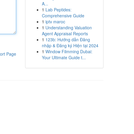
A...
1
Lab Peptides:
Comprehensive Guide
1
iptv maroc
1
Understanding Valuation
Agent Appraisal Reports
1
123b: Hướng dẫn Đăng
nhập & Đăng ký Hiện tại 2024
1
Window Filmming Dubai:
ort Page
Your Ultimate Guide t...