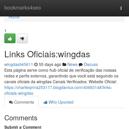
Home
bookmarks4seo
Togg
navi
Home
1
Links Oficiais:wingdas
wingdas945611
55 days ago
News
Discuss
Esta página serve como hub oficial de verificação das nossas
redes e perfis externos, garantindo que você está seguindo os
canais oficiais da wingdas Canais Verificados: Website Oficial:
https://charlieqmra253177.blogdanica.com/40683148/links-
oficiais-wingdas
Comments
Who Upvoted
Comments
Submit a Comment