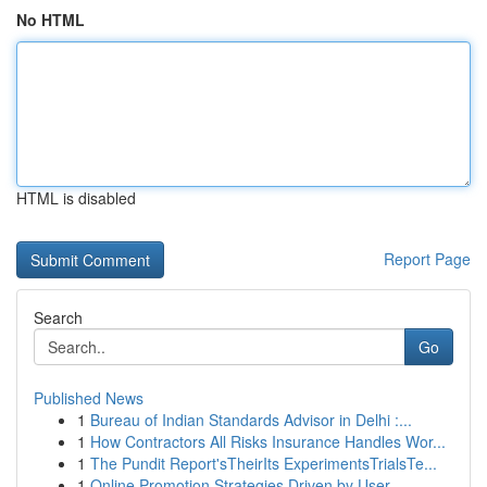
No HTML
HTML is disabled
Report Page
Search
Go
Published News
1
Bureau of Indian Standards Advisor in Delhi :...
1
How Contractors All Risks Insurance Handles Wor...
1
The Pundit Report'sTheirIts ExperimentsTrialsTe...
1
Online Promotion Strategies Driven by User ...