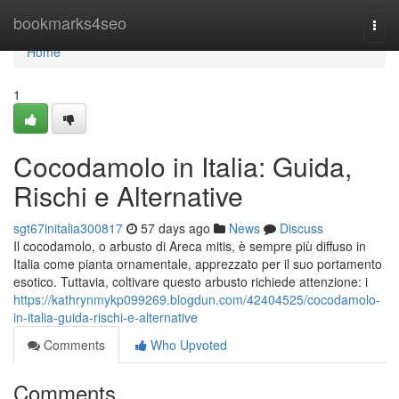
Home
bookmarks4seo
Togg
navi
Home
1
Cocodamolo in Italia: Guida,
Rischi e Alternative
sgt67initalia300817
57 days ago
News
Discuss
Il cocodamolo, o arbusto di Areca mitis, è sempre più diffuso in
Italia come pianta ornamentale, apprezzato per il suo portamento
esotico. Tuttavia, coltivare questo arbusto richiede attenzione: i
https://kathrynmykp099269.blogdun.com/42404525/cocodamolo-
in-italia-guida-rischi-e-alternative
Comments
Who Upvoted
Comments