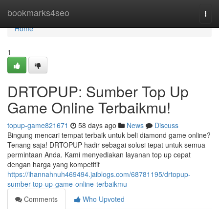
Home
bookmarks4seo
Togg
navi
Home
1
DRTOPUP: Sumber Top Up
Game Online Terbaikmu!
topup-game821671
58 days ago
News
Discuss
Bingung mencari tempat terbaik untuk beli diamond game online?
Tenang saja! DRTOPUP hadir sebagai solusi tepat untuk semua
permintaan Anda. Kami menyediakan layanan top up cepat
dengan harga yang kompetitif
https://ihannahnuh469494.jaiblogs.com/68781195/drtopup-
sumber-top-up-game-online-terbaikmu
Comments
Who Upvoted