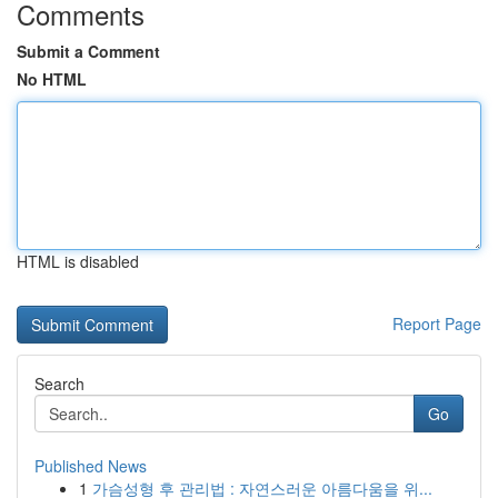
Comments
Submit a Comment
No HTML
HTML is disabled
Report Page
Search
Go
Published News
1
가슴성형 후 관리법 : 자연스러운 아름다움을 위...