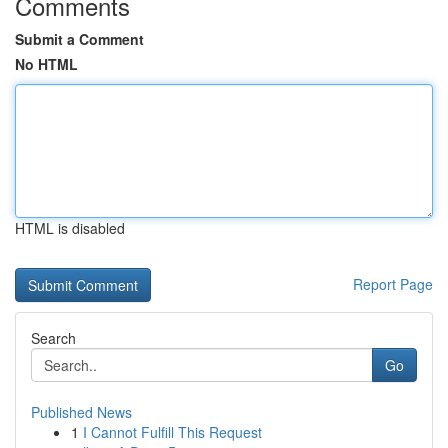
Comments
Submit a Comment
No HTML
HTML is disabled
Report Page
Search
Go
Published News
1
I Cannot Fulfill This Request