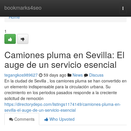
Home
bookmarks4seo
Togg
navi
Home
1
Camiones pluma en Sevilla: El
auge de un servicio esencial
tegangkos989627
59 days ago
News
Discuss
En la ciudad de Sevilla , los camiones pluma se han convertido en
un elemento indispensable para la circulación urbana. Su
crecimiento en los periodos pasados responde a la creciente
solicitud de remoción
https://directorydepo.com/listings1174149/camiones-pluma-en-
sevilla-el-auge-de-un-servicio-esencial
Comments
Who Upvoted