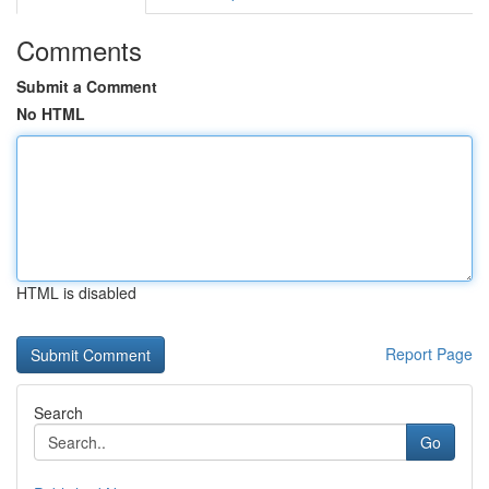
Comments
Submit a Comment
No HTML
HTML is disabled
Report Page
Search
Go