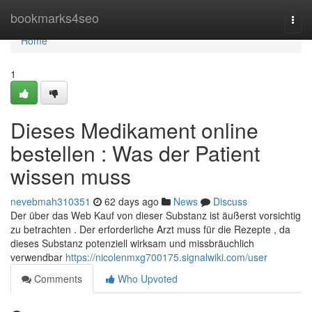
Home
bookmarks4seo
Togg
navi
Home
1
Dieses Medikament online
bestellen : Was der Patient
wissen muss
nevebmah310351
62 days ago
News
Discuss
Der über das Web Kauf von dieser Substanz ist äußerst vorsichtig
zu betrachten . Der erforderliche Arzt muss für die Rezepte , da
dieses Substanz potenziell wirksam und missbräuchlich
verwendbar
https://nicolenmxg700175.signalwiki.com/user
Comments
Who Upvoted