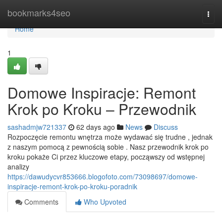
Home
bookmarks4seo
Togg
navi
Home
1
Domowe Inspiracje: Remont
Krok po Kroku – Przewodnik
sashadmjw721337
62 days ago
News
Discuss
Rozpoczęcie remontu wnętrza może wydawać się trudne , jednak
z naszym pomocą z pewnością sobie . Nasz przewodnik krok po
kroku pokaże Ci przez kluczowe etapy, począwszy od wstępnej
analizy
https://dawudycvr853666.blogofoto.com/73098697/domowe-
inspiracje-remont-krok-po-kroku-poradnik
Comments
Who Upvoted