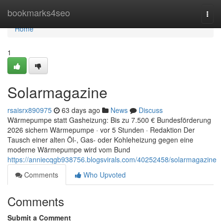
Home
bookmarks4seo
Togg
navi
Home
1
Solarmagazine
rsaisrx890975
63 days ago
News
Discuss
Wärmepumpe statt Gasheizung: Bis zu 7.500 € Bundesförderung
2026 sichern Wärmepumpe · vor 5 Stunden · Redaktion Der
Tausch einer alten Öl-, Gas- oder Kohleheizung gegen eine
moderne Wärmepumpe wird vom Bund
https://anniecqgb938756.blogsvirals.com/40252458/solarmagazine
Comments
Who Upvoted
Comments
Submit a Comment