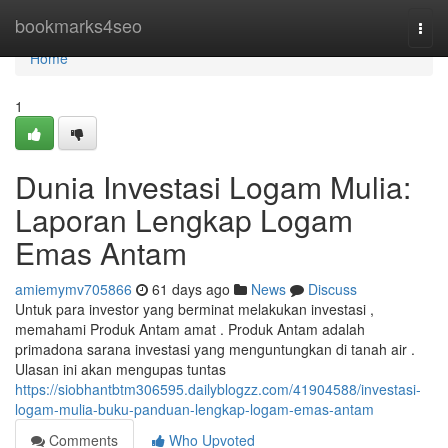
Home
bookmarks4seo
Togg
navi
Home
1
Dunia Investasi Logam Mulia:
Laporan Lengkap Logam
Emas Antam
amiemymv705866
61 days ago
News
Discuss
Untuk para investor yang berminat melakukan investasi ,
memahami Produk Antam amat . Produk Antam adalah
primadona sarana investasi yang menguntungkan di tanah air .
Ulasan ini akan mengupas tuntas
https://siobhantbtm306595.dailyblogzz.com/41904588/investasi-
logam-mulia-buku-panduan-lengkap-logam-emas-antam
Comments
Who Upvoted