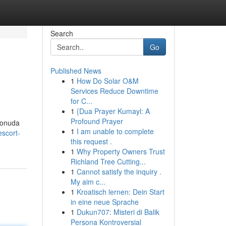
Search
Go
Published News
1
How Do Solar O&M
Services Reduce Downtime
for C...
1
{Dua Prayer Kumayl: A
Profound Prayer
 konuda
1
I am unable to complete
scort-
this request .
1
Why Property Owners Trust
Richland Tree Cutting...
1
Cannot satisfy the inquiry .
My aim c...
1
Kroatisch lernen: Dein Start
in eine neue Sprache
1
Dukun707: Misteri di Balik
Persona Kontroversial