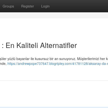
Groups
Register
Login
 En Kaliteli Alternatifler
güler yüzlü bayanlar ile kusursuz bir an sunuyoruz. Müşterilerimizi her
inde,
https://andrewpope737647.blogripley.com/41781128/aksaray-da-e