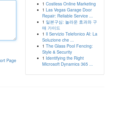
1
Costless Online Marketing
1
Las Vegas Garage Door
Repair: Reliable Service ...
1
일본구심: 놀라운 효과와 구
매 가이드
1
Il Servizio Telefonico AI: La
Soluzione che ...
1
The Glass Pool Fencing:
Style & Security
1
Identifying the Right
ort Page
Microsoft Dynamics 365 ...