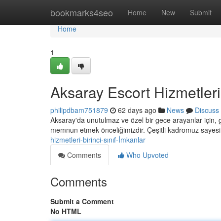
Home
bookmarks4seo
Home
New
Submit
Home
1
Aksaray Escort Hizmetleri :
philipdbam751879
62 days ago
News
Discuss
Aksaray'da unutulmaz ve özel bir gece arayanlar için, 
memnun etmek önceliğimizdir. Çeşitli kadromuz sayes
hizmetleri-birinci-sınıf-İmkanlar
Comments
Who Upvoted
Comments
Submit a Comment
No HTML