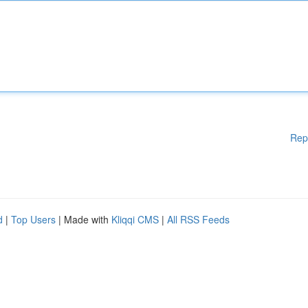
Rep
d
|
Top Users
| Made with
Kliqqi CMS
|
All RSS Feeds