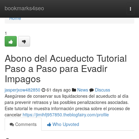
Home
bookmarks4seo
Togg
navi
Home
1
Abono del Acueducto Tutorial
Paso a Paso para Evadir
Impagos
jasperjxow482850
61 days ago
News
Discuss
Asegúrese de conservar sus liquidaciones del acueducto al día
para prevenir retrasos y las posibles penalizaciones asociadas.
Este tutorial le muestra información precisa sobre el proceso de
cancelar
https://jimihfj957850.theblogfairy.com/profile
Comments
Who Upvoted