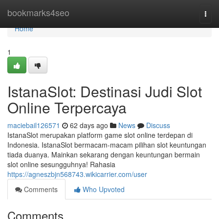
Home
bookmarks4seo
Togg
navi
Home
1
IstanaSlot: Destinasi Judi Slot
Online Terpercaya
maciebail126571
62 days ago
News
Discuss
IstanaSlot merupakan platform game slot online terdepan di
Indonesia. IstanaSlot bermacam-macam pilihan slot keuntungan
tiada duanya. Mainkan sekarang dengan keuntungan bermain
slot online sesungguhnya! Rahasia
https://agneszbjn568743.wikicarrier.com/user
Comments
Who Upvoted
Comments