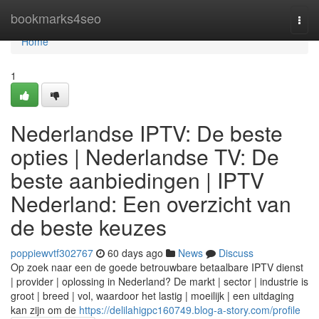
Home
bookmarks4seo
Togg
navi
Home
1
Nederlandse IPTV: De beste
opties | Nederlandse TV: De
beste aanbiedingen | IPTV
Nederland: Een overzicht van
de beste keuzes
poppiewvtf302767
60 days ago
News
Discuss
Op zoek naar een de goede betrouwbare betaalbare IPTV dienst
| provider | oplossing in Nederland? De markt | sector | industrie is
groot | breed | vol, waardoor het lastig | moeilijk | een uitdaging
kan zijn om de
https://delilahigpc160749.blog-a-story.com/profile