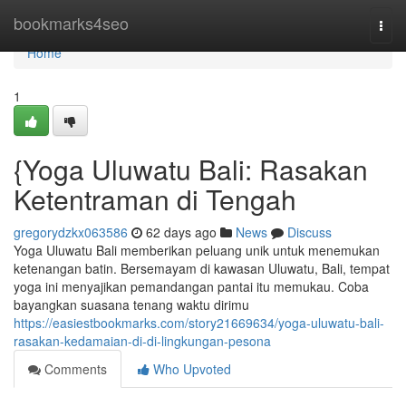
Home
bookmarks4seo
Togg
navi
Home
1
{Yoga Uluwatu Bali: Rasakan
Ketentraman di Tengah
gregorydzkx063586
62 days ago
News
Discuss
Yoga Uluwatu Bali memberikan peluang unik untuk menemukan
ketenangan batin. Bersemayam di kawasan Uluwatu, Bali, tempat
yoga ini menyajikan pemandangan pantai itu memukau. Coba
bayangkan suasana tenang waktu dirimu
https://easiestbookmarks.com/story21669634/yoga-uluwatu-bali-
rasakan-kedamaian-di-di-lingkungan-pesona
Comments
Who Upvoted