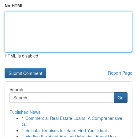
No HTML
HTML is disabled
Report Page
Search
Go
Published News
1
Commercial Real Estate Loans: A Comprehensive
G...
1
Sulcata Tortoises for Sale: Find Your Ideal ...
1
Finding the Right Portland Electrical Panel Upg...