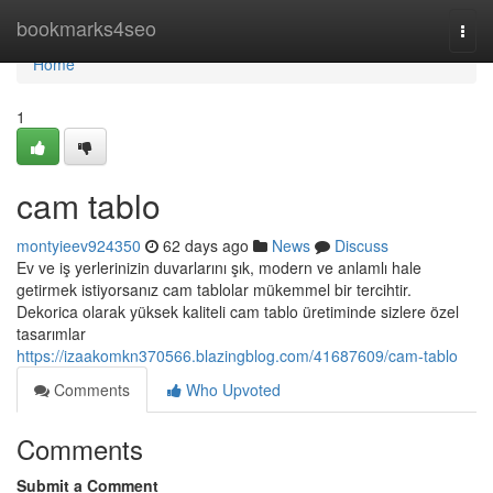
Home
bookmarks4seo
Togg
navi
Home
1
cam tablo
montyieev924350
62 days ago
News
Discuss
Ev ve iş yerlerinizin duvarlarını şık, modern ve anlamlı hale
getirmek istiyorsanız cam tablolar mükemmel bir tercihtir.
Dekorica olarak yüksek kaliteli cam tablo üretiminde sizlere özel
tasarımlar
https://izaakomkn370566.blazingblog.com/41687609/cam-tablo
Comments
Who Upvoted
Comments
Submit a Comment