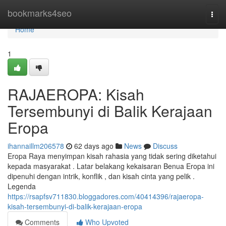
Home
bookmarks4seo
Togg
navi
Home
1
RAJAEROPA: Kisah
Tersembunyi di Balik Kerajaan
Eropa
ihannaillm206578
62 days ago
News
Discuss
Eropa Raya menyimpan kisah rahasia yang tidak sering diketahui
kepada masyarakat . Latar belakang kekaisaran Benua Eropa ini
dipenuhi dengan intrik, konflik , dan kisah cinta yang pelik .
Legenda
https://rsapfsv711830.bloggadores.com/40414396/rajaeropa-
kisah-tersembunyi-di-balik-kerajaan-eropa
Comments
Who Upvoted