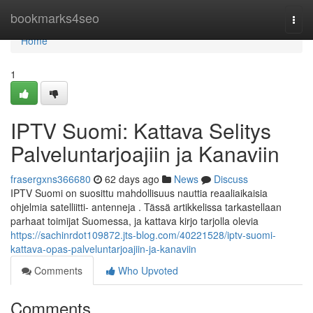
Home
bookmarks4seo
Togg
navi
Home
1
IPTV Suomi: Kattava Selitys
Palveluntarjoajiin ja Kanaviin
frasergxns366680
62 days ago
News
Discuss
IPTV Suomi on suosittu mahdollisuus nauttia reaaliaikaisia
ohjelmia satelliitti- antenneja . Tässä artikkelissa tarkastellaan
parhaat toimijat Suomessa, ja kattava kirjo tarjolla olevia
https://sachinrdot109872.jts-blog.com/40221528/iptv-suomi-
kattava-opas-palveluntarjoajiin-ja-kanaviin
Comments
Who Upvoted
Comments