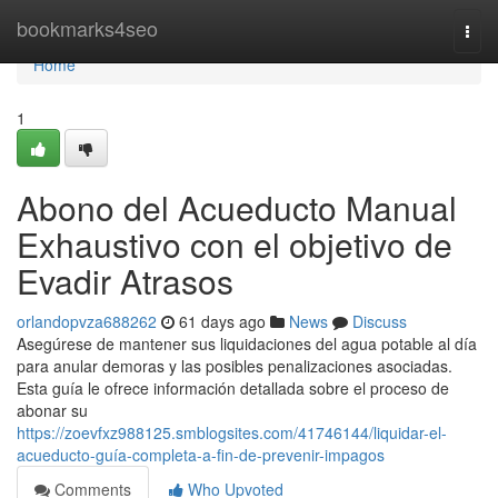
Home
bookmarks4seo
Togg
navi
Home
1
Abono del Acueducto Manual
Exhaustivo con el objetivo de
Evadir Atrasos
orlandopvza688262
61 days ago
News
Discuss
Asegúrese de mantener sus liquidaciones del agua potable al día
para anular demoras y las posibles penalizaciones asociadas.
Esta guía le ofrece información detallada sobre el proceso de
abonar su
https://zoevfxz988125.smblogsites.com/41746144/liquidar-el-
acueducto-guía-completa-a-fin-de-prevenir-impagos
Comments
Who Upvoted