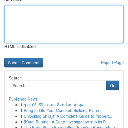
HTML is disabled
Report Page
Search
Go
Published News
1
rpg168: รีวิว เกม สล็อต ใหม่ ล่าสุด
1
Bring to Life Your Concept: Building Plann...
1
Unlocking Shilajit: A Complete Guide to Propert...
1
{Kauri Butanol: A Deep Investigation into its P...
1
The Karla Smith Foundation: Funding Research fo...