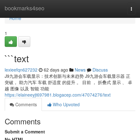
Home
bookmarks4seo
Togg
navi
Home
1
```text
lexieefqn627232
62 days ago
News
Discuss
J9九游会车载显示：技术创新与未来趋势 J9九游会车载显示器 正
突破， 助力汽车 车载 舒适度 的提升 。 目前 ， 折叠式 显示 、 卓
越 图像 以及 智能 功能
https://elaineeyjt697981.blogacep.com/47074276/text
Comments
Who Upvoted
Comments
Submit a Comment
No HTML