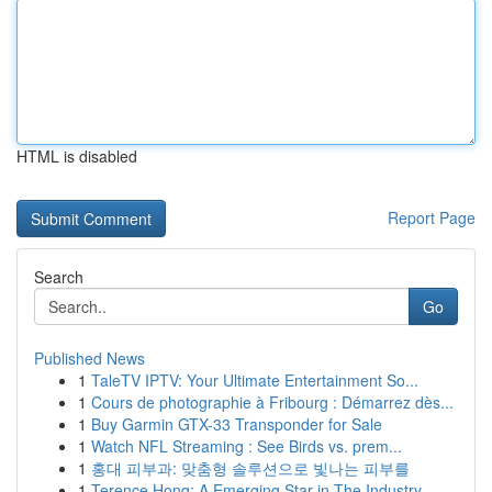
HTML is disabled
Report Page
Search
Go
Published News
1
TaleTV IPTV: Your Ultimate Entertainment So...
1
Cours de photographie à Fribourg : Démarrez dès...
1
Buy Garmin GTX-33 Transponder for Sale
1
Watch NFL Streaming : See Birds vs. prem...
1
홍대 피부과: 맞춤형 솔루션으로 빛나는 피부를
1
Terence Hong: A Emerging Star in The Industry