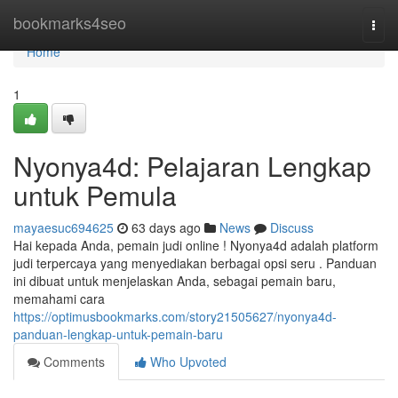
Home
bookmarks4seo
Togg
navi
Home
1
Nyonya4d: Pelajaran Lengkap
untuk Pemula
mayaesuc694625
63 days ago
News
Discuss
Hai kepada Anda, pemain judi online ! Nyonya4d adalah platform
judi terpercaya yang menyediakan berbagai opsi seru . Panduan
ini dibuat untuk menjelaskan Anda, sebagai pemain baru,
memahami cara
https://optimusbookmarks.com/story21505627/nyonya4d-
panduan-lengkap-untuk-pemain-baru
Comments
Who Upvoted