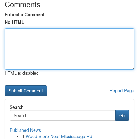
Comments
Submit a Comment
No HTML
HTML is disabled
Report Page
Search
Go
Published News
1
Weed Store Near Mississauga Rd